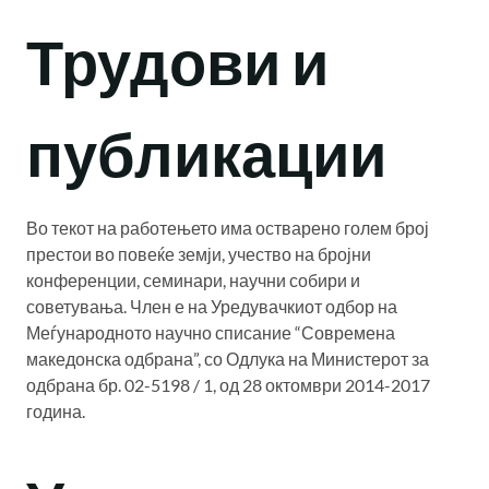
Трудови и
публикации
Во текот на работењето има остварено голем број
престои во повеќе земји, учество на бројни
конференции, семинари, научни собири и
советувања. Член е на Уредувачкиот одбор на
Меѓународното научно списание “Современа
македонска одбрана”, со Одлука на Министерот за
одбрана бр. 02-5198 / 1, од 28 октомври 2014-2017
година.