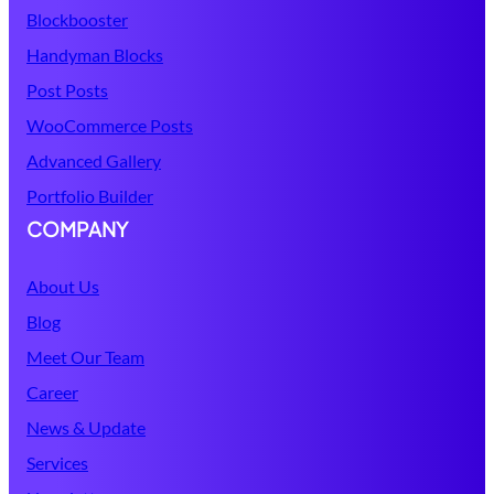
Blockbooster
Handyman Blocks
Post Posts
WooCommerce Posts
Advanced Gallery
Portfolio Builder
COMPANY
About Us
Blog
Meet Our Team
Career
News & Update
Services