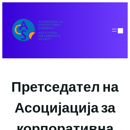
Skip
to
content
Претседател на
Асоцијација за
корпоративна