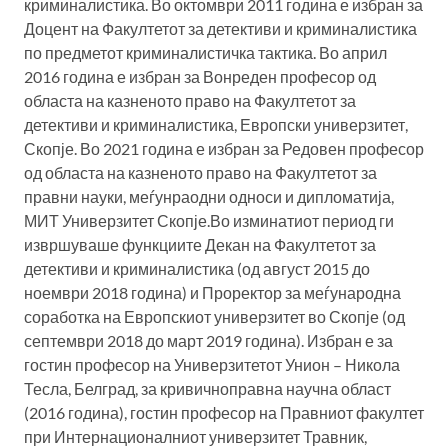
криминалистика. Во октомври 2011 година е избран за
Доцент на Факултетот за детективи и криминалистика
по предметот криминалистичка тактика. Во април
2016 година е избран за Вонреден професор од
областа на казненото право на Факултетот за
детективи и криминалистика, Европски универзитет,
Скопје. Во 2021 година е избран за Редовен професор
од областа на казненото право на Факултетот за
правни науки, меѓунраодни односи и дипломатија,
МИТ Универзитет Скопје.Во изминатиот период ги
извршуваше функциите Декан на Факултетот за
детективи и криминалистика (од август 2015 до
ноември 2018 година) и Проректор за меѓународна
соработка на Европскиот универзитет во Скопје (од
септември 2018 до март 2019 година). Избран е за
гостин професор на Универзитетот Унион – Никола
Тесла, Белград, за кривичноправна научна област
(2016 година), гостин професор на Правниот факултет
при Интернационалниот универзитет Травник,