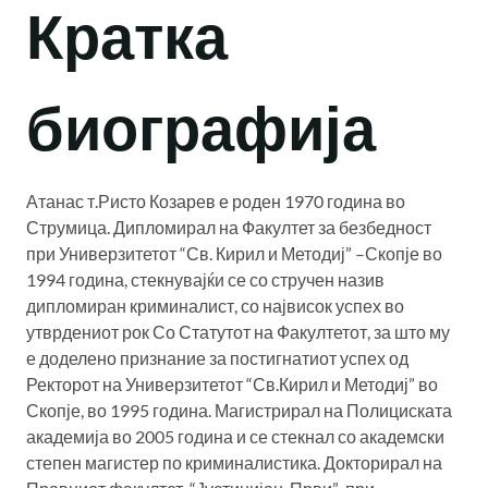
Кратка
биографија
Атанас т.Ристо Козарев е роден 1970 година во
Струмица. Дипломирал на Факултет за безбедност
при Универзитетот “Св. Кирил и Методиј” –Скопје во
1994 година, стекнувајќи се со стручен назив
дипломиран криминалист, со највисок успех во
утврдениот рок Со Статутот на Факултетот, за што му
е доделено признание за постигнатиот успех од
Ректорот на Универзитетот “Св.Кирил и Методиј” во
Скопје, во 1995 година. Магистрирал на Полициската
академија во 2005 година и се стекнал со академски
степен магистер по криминалистика. Докторирал на