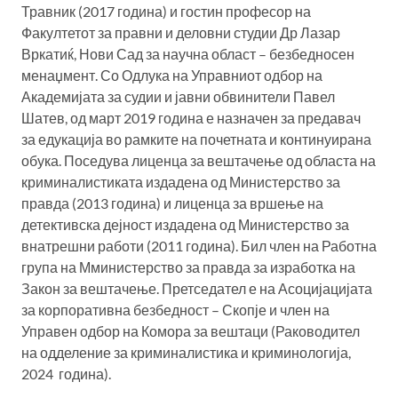
Травник (2017 година) и гостин професор на
Факултетот за правни и деловни студии Др Лазар
Вркатиќ, Нови Сад за научна област – безбедносен
менаџмент. Со Одлука на Управниот одбор на
Академијата за судии и јавни обвинители Павел
Шатев, од март 2019 година е назначен за предавач
за едукација во рамките на почетната и континуирана
обука. Поседува лиценца за вештачење од областа на
криминалистиката издадена од Министерство за
правда (2013 година) и лиценца за вршење на
детективска дејност издадена од Министерство за
внатрешни работи (2011 година). Бил член на Работна
група на Мминистерство за правда за изработка на
Закон за вештачење. Претседател е на Асоцијацијата
за корпоративна безбедност – Скопје и член на
Управен одбор на Комора за вештаци (Раководител
на одделение за криминалистика и криминологија,
2024 година).