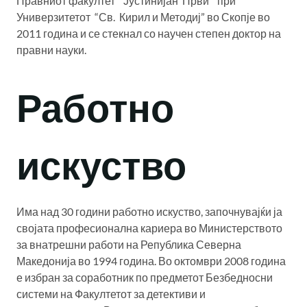
Правниот факултет “Јустинијан Први” при
Универзитетот “Св. Кирил и Методиј” во Скопје во
2011 година и се стекнал со научен степен доктор на
правни науки.
Работно
искуство
Има над 30 години работно искуство, започнувајќи ја
својата професионална кариера во Министерството
за внатрешни работи на Република Северна
Македонија во 1994 година. Во октомври 2008 година
е избран за соработник по предметот Безбедносни
системи на Факултетот за детективи и