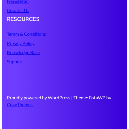
Newsletter
Conatct Us
RESOURCES
Teram & Conditions
Privacy Policy
Knowledge Base
Support
Proudly powered by WordPress | Theme: FotaWP by
CozyThemes.