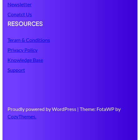
Newsletter
Conatct Us
RESOURCES
Teram & Conditions
Privacy Policy
Knowledge Base
Support
Proudly powered by WordPress | Theme: FotaWP by
CozyThemes.