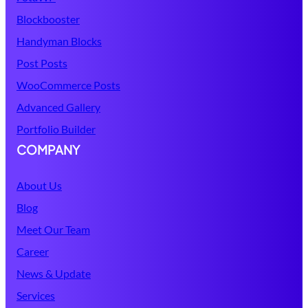
Blockbooster
Handyman Blocks
Post Posts
WooCommerce Posts
Advanced Gallery
Portfolio Builder
COMPANY
About Us
Blog
Meet Our Team
Career
News & Update
Services