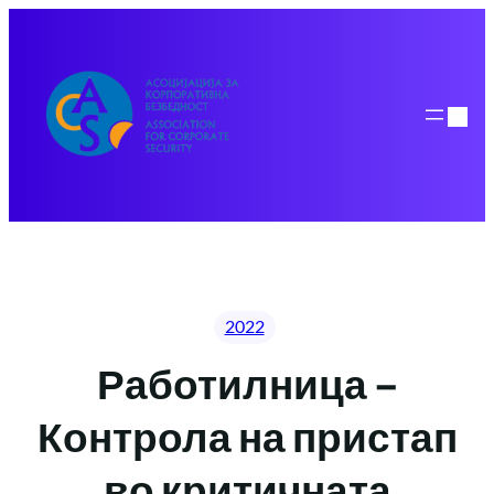
Skip
to
content
2022
Работилница –
Контрола на пристап
во критичната