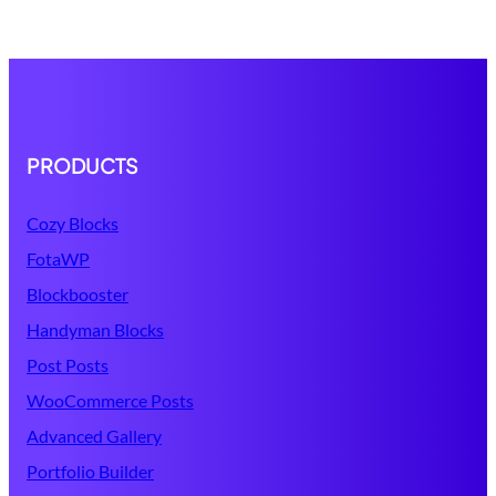
PRODUCTS
Cozy Blocks
FotaWP
Blockbooster
Handyman Blocks
Post Posts
WooCommerce Posts
Advanced Gallery
Portfolio Builder