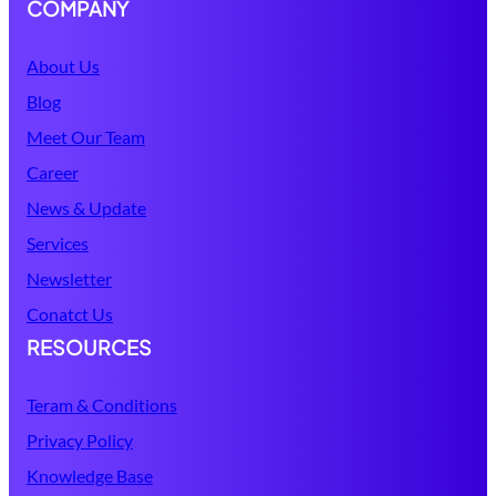
COMPANY
About Us
Blog
Meet Our Team
Career
News & Update
Services
Newsletter
Conatct Us
RESOURCES
Teram & Conditions
Privacy Policy
Knowledge Base