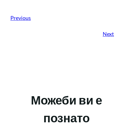
Previous
Next
Можеби ви е
познато