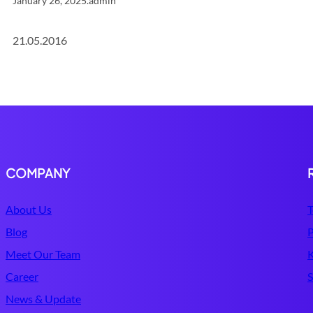
January 26, 2025
.
admin
21.05.2016
COMPANY
About Us
T
Blog
P
Meet Our Team
Career
S
News & Update