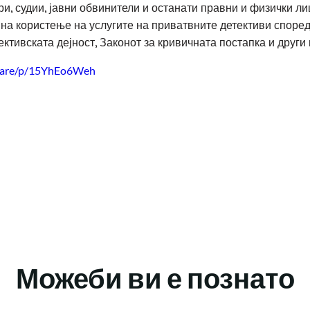
ри, судии, јавни обвинители и останати правни и физички ли
на користење на услугите на приватвните детективи според
ективската дејност, Законот за кривичната постапка и други 
share/p/15YhEo6Weh
Можеби ви е познато