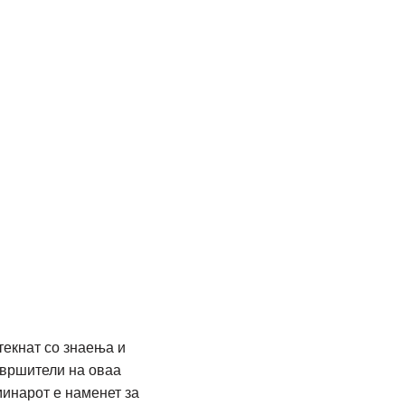
текнат со знаења и
звршители на оваа
минарот е наменет за