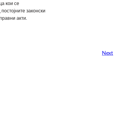
ца кои се
 постојните законски
правни акти.
Next