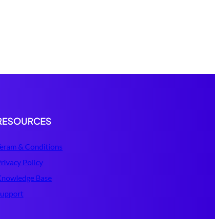
RESOURCES
eram & Conditions
rivacy Policy
Knowledge Base
upport