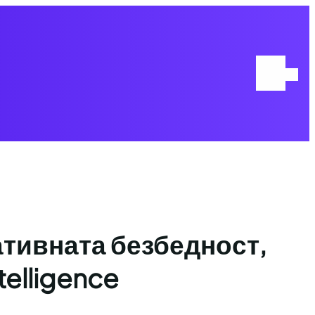
Home
ативната безбедност,
telligence